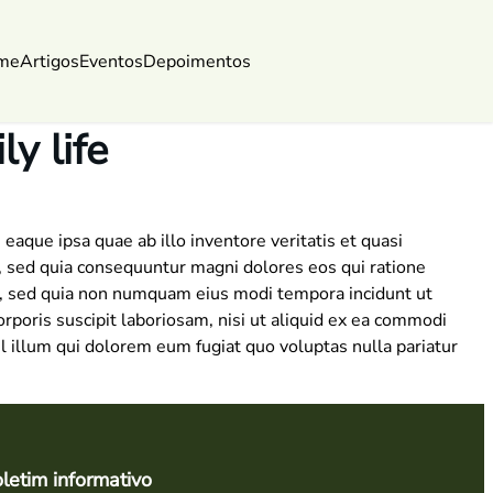
me
Artigos
Eventos
Depoimentos
ly life
aque ipsa quae ab illo inventore veritatis et quasi
t, sed quia consequuntur magni dolores eos qui ratione
it, sed quia non numquam eius modi tempora incidunt ut
oris suscipit laboriosam, nisi ut aliquid ex ea commodi
l illum qui dolorem eum fugiat quo voluptas nulla pariatur
letim informativo