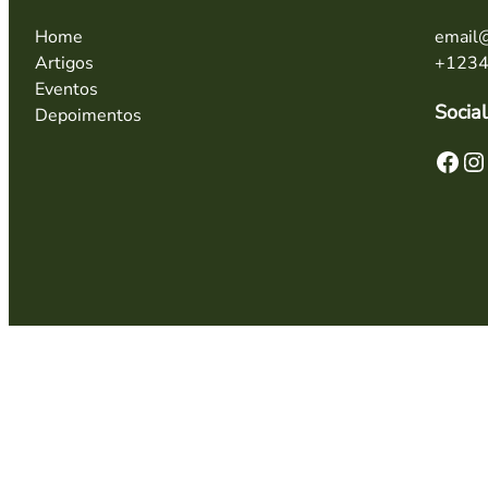
Home
email
Artigos
+123
Eventos
Social
Depoimentos
Facebook
Instagram