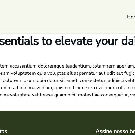
Ho
entials to elevate your dai
tatem accusantium doloremque laudantium, totam rem aperiam, e
psam voluptatem quia voluptas sit aspernatur aut odit aut fugi
 dolorem ipsum quia dolor sit amet, consectetur, adipisci vel
nim ad minima veniam, quis nostrum exercitationem ullam corp
 ea voluptate velit esse quam nihil molestiae consequatur, ve
tos
Assine nosso bo