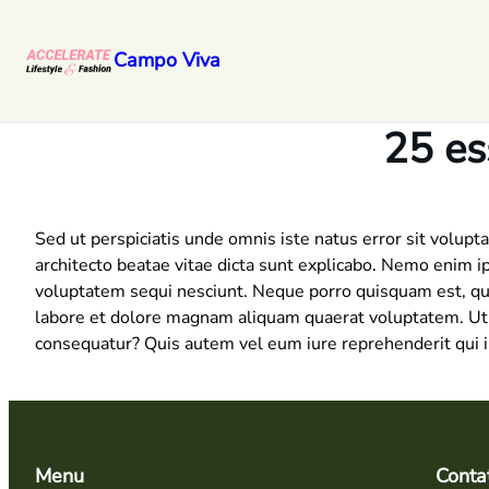
Campo Viva
Pular
para
25 ess
o
conteúdo
Sed ut perspiciatis unde omnis iste natus error sit volup
architecto beatae vitae dicta sunt explicabo. Nemo enim i
voluptatem sequi nesciunt. Neque porro quisquam est, qui
labore et dolore magnam aliquam quaerat voluptatem. Ut e
consequatur? Quis autem vel eum iure reprehenderit qui in
Menu
Conta