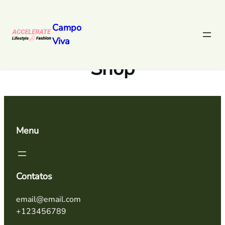
Campo
Viva
Pular
para
Shop
o
conteúdo
Menu
Contatos
email@email.com
+123456789